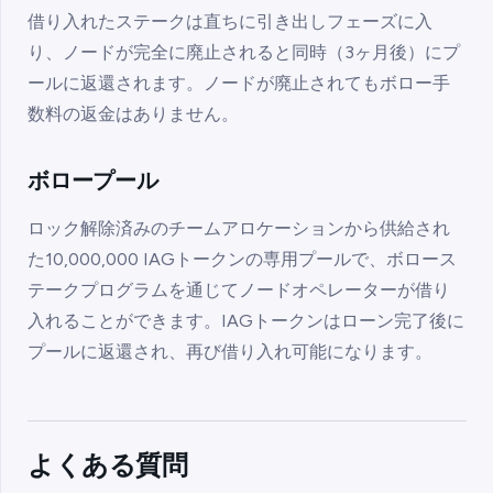
借り入れたステークは直ちに引き出しフェーズに入
り、ノードが完全に廃止されると同時（3ヶ月後）にプ
ールに返還されます。ノードが廃止されてもボロー手
数料の返金はありません。
ボロープール
ロック解除済みのチームアロケーションから供給され
た10,000,000 IAGトークンの専用プールで、ボロース
テークプログラムを通じてノードオペレーターが借り
入れることができます。IAGトークンはローン完了後に
プールに返還され、再び借り入れ可能になります。
よくある質問