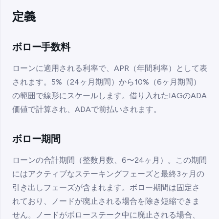
定義
ボロー手数料
ローンに適用される利率で、APR（年間利率）として表
されます。5%（24ヶ月期間）から10%（6ヶ月期間）
の範囲で線形にスケールします。借り入れたIAGのADA
価値で計算され、ADAで前払いされます。
ボロー期間
ローンの合計期間（整数月数、6〜24ヶ月）。この期間
にはアクティブなステーキングフェーズと最終3ヶ月の
引き出しフェーズが含まれます。ボロー期間は固定さ
れており、ノードが廃止される場合を除き短縮できま
せん。ノードがボローステーク中に廃止される場合、