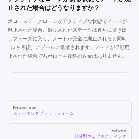
止された場合はどうなりますか？
ボローステークローンがアクティブな状態でノードが
廃止された場合、借り入れたステークは直ちに引き出
しフェーズに入り、ノードが完全に廃止されると同時
（3ヶ月後）にプールに返還されます。ノードが早期廃
止された場合でもボロー手数料の返金はありません。
Pager
Previous page
ステーキングプラットフォーム
Next page
分散型ウェブホスティング