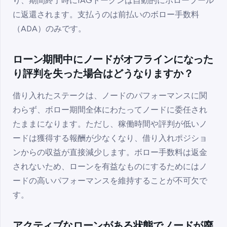
り、期間終了時にIAGトークンは自動的にボロープール
に返還されます。支払うのは前払いのボロー手数料
（ADA）のみです。
ローン期間中にノードがオフラインになった
り評判を失った場合はどうなりますか？
借り入れたステークは、ノードのパフォーマンスに関
わらず、ボロー期間全体にわたってノードに委任され
たままになります。ただし、稼働時間や評判が低いノ
ードは獲得する報酬が少なくなり、借り入れポジショ
ンからの収益が直接減少します。ボロー手数料は返金
されないため、ローンを有益なものにするためにはノ
ードの高いパフォーマンスを維持することが不可欠で
す。
アクティブなローンがある状態でノードが廃