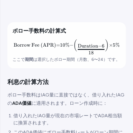
ボロー手数料の計算式
(
)
\text{Borrow Fee (APR)} = 1
B
o
r
r
o
w
F
e
e
(
A
P
R
)
=
1
0
%
−
×
5
%
D
u
r
a
t
i
o
n
−
6
1
8
ここで
期間
は選択したボロー期間（月数、6〜24）です。
利息の計算方法
ボロー手数料はIAG量に直接ではなく、借り入れたIAG
の
ADA価値
に適用されます。ローン作成時に：
借り入れたIAG量が現在の市場レートでADA相当額
に換算されます。
このADA価値にボロー手数料レートがローン期間に