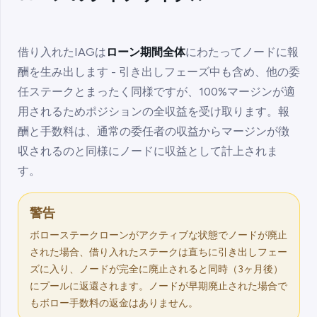
借り入れたIAGは
ローン期間全体
にわたってノードに報
酬を生み出します - 引き出しフェーズ中も含め、他の委
任ステークとまったく同様ですが、100%マージンが適
用されるためポジションの全収益を受け取ります。報
酬と手数料は、通常の委任者の収益からマージンが徴
収されるのと同様にノードに収益として計上されま
す。
警告
ボローステークローンがアクティブな状態でノードが廃止
された場合、借り入れたステークは直ちに引き出しフェー
ズに入り、ノードが完全に廃止されると同時（3ヶ月後）
にプールに返還されます。ノードが早期廃止された場合で
もボロー手数料の返金はありません。