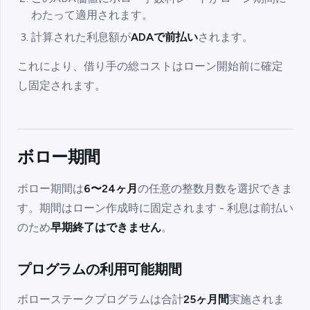
わたって適用されます。
計算された利息額が
ADAで前払い
されます。
これにより、借り手の総コストはローン開始前に確定
し固定されます。
ボロー期間
ボロー期間は
6〜24ヶ月
の任意の整数月数を選択できま
す。期間はローン作成時に固定されます - 利息は前払い
のため
早期終了はできません
。
プログラムの利用可能期間
ボローステークプログラムは合計
25ヶ月間
実施されま