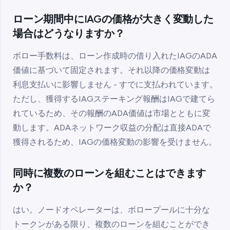
ローン期間中にIAGの価格が大きく変動した
場合はどうなりますか？
ボロー手数料は、ローン作成時の借り入れたIAGのADA
価値に基づいて固定されます。それ以降の価格変動は
利息支払いに影響しません - すでに支払われています。
ただし、獲得するIAGステーキング報酬はIAGで建てら
れているため、その報酬のADA価値は市場とともに変
動します。ADAネットワーク収益の分配は直接ADAで
獲得されるため、IAGの価格変動の影響を受けません。
同時に複数のローンを組むことはできます
か？
はい。ノードオペレーターは、ボロープールに十分な
トークンがある限り、複数のローンを組むことができ