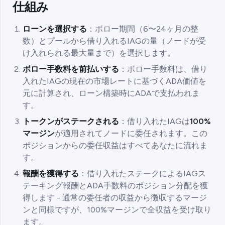
仕組み
ローンを選択する
：ボロー期間（6〜24ヶ月の整
数）とプールから借り入れるIAGの量（ノードが受
け入れられる最大量まで）を選択します。
ボロー手数料を前払いする
：ボロー手数料は、借り
入れたIAGの現在の市場レートに基づくADA価値を
元に計算され、ローン構築時にADAで支払われま
す。
トークンがステークされる
：借り入れたIAGは
100%
マージン
が適用されてノードに委任されます。この
ポジションからの委任収益はすべてあなたに流れま
す。
報酬を獲得する
：借り入れたステークによるIAGス
テーキング報酬とADA手数料のポジション分配を獲
得します - 通常の委任者の収益から徴収するマージ
ンと同様ですが、100%マージンで全収益を受け取り
ます。